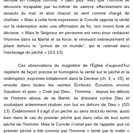
déroule en chaque homme: « Bien plus, voici que l'homme se
découvre incapable par lui-même de vaincre effectivement les
assauts du mal; et ainsi chacun se sent comme chargé de
chaînes. » Mais à cette forte expression le Concile oppose la vérité
sur la rédemption avec une affirmation de foi, non moins forte et
décisive: « Mais le Seigneur en personne est venu pour restaurer
l'homme dans sa liberté et sa force, le rénovant intérieurement et
jetant dehors le ''prince de ce monde'', qui le retenait dans
l'esclavage du péché » (GS 13).
Ces observations du magistère de l'Église d'aujourd'hui
répètent de façon précise et homogène la vérité sur le péché et la
rédemption, exprimée initialement dans la Genèse (ch. 3, v. 15), et
ensuite dans toutes les saintes Écritures. Écoutons encore
Gaudium et spes: « Créé par Dieu... l'homme... depuis les débuts
de l'histoire abusa de sa liberté, se dressant contre Dieu et
souhaitant ardemment réaliser son but en dehors de Dieu » (GS
13). Évidemment il s'agit d'un péché au sens strict du terme, aussi
bien dans le cas du premier péché que dans celui de tout autre
péché de l'homme. Mais le Concile n'omet pas de rappeler que ce
premier péché a été commis par l'homme « tenté par le malin »