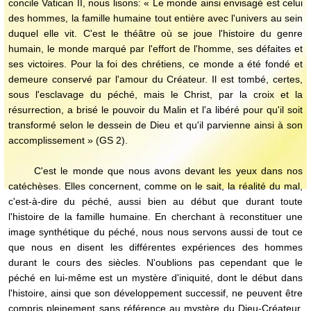
concile Vatican II, nous lisons: « Le monde ainsi envisagé est celui
des hommes, la famille humaine tout entière avec l'univers au sein
duquel elle vit. C'est le théâtre où se joue l'histoire du genre
humain, le monde marqué par l'effort de l'homme, ses défaites et
ses victoires. Pour la foi des chrétiens, ce monde a été fondé et
demeure conservé par l'amour du Créateur. Il est tombé, certes,
sous l'esclavage du péché, mais le Christ, par la croix et la
résurrection, a brisé le pouvoir du Malin et l'a libéré pour qu'il soit
transformé selon le dessein de Dieu et qu'il parvienne ainsi à son
accomplissement » (GS 2).
C'est le monde que nous avons devant les yeux dans nos
catéchèses. Elles concernent, comme on le sait, la réalité du mal,
c'est-à-dire du péché, aussi bien au début que durant toute
l'histoire de la famille humaine. En cherchant à reconstituer une
image synthétique du péché, nous nous servons aussi de tout ce
que nous en disent les différentes expériences des hommes
durant le cours des siècles. N'oublions pas cependant que le
péché en lui-même est un mystère d'iniquité, dont le début dans
l'histoire, ainsi que son développement successif, ne peuvent être
compris pleinement sans référence au mystère du Dieu-Créateur,