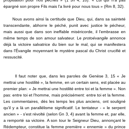
propitiation pour nos péchés » (1 Jn 4, 10): « Lui qui n'a pas
épargné son propre Fils mais l'a livré pour nous tous » (Rm 8, 32).
Nous avons ainsi la certitude que Dieu, qui, dans sa sainteté
transcendante, abhorre le péché, punit avec justice le pécheur,
mais aussi que dans son ineffable miséricorde, il l'embrasse en
même temps de son amour salvateur. Le
protoévangile
annonce
déjà la victoire salvatrice du bien sur le mal, qui se manifestera
dans l'Évangile moyennant le mystère pascal du Christ crucifié et
ressuscité.
Il faut noter que, dans les paroles de Genèse 3, 15 « Je
mettrai une hostilité », la femme, en un certain sens, est placée au
premier plan: « Je mettrai une hostilité entre toi et la femme ». Non
pas: entre toi et l'homme, mais précisément: entre toi et la femme.
Les commentaires, dès les temps les plus anciens, ont souligné
qu'il y a là un parallélisme significatif. Le tentateur - « le serpent
ancien » - s'est révolté (selon Gn 3, 4) avant la femme et, par elle,
a remporté sa victoire. A son tour le Seigneur Dieu, annonçant le
Rédempteur, constitue la femme première « ennemie » du prince