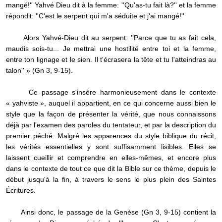
mangé!'' Yahvé Dieu dit à la femme: ''Qu'as-tu fait là?'' et la femme
répondit: ''C'est le serpent qui m'a séduite et j'ai mangé!''
Alors Yahvé-Dieu dit au serpent: ''Parce que tu as fait cela,
maudis sois-tu... Je mettrai une hostilité entre toi et la femme,
entre ton lignage et le sien. Il t'écrasera la tête et tu l'atteindras au
talon'' » (Gn 3, 9-15).
Ce passage s'insère harmonieusement dans le contexte
« yahviste », auquel il appartient, en ce qui concerne aussi bien le
style que la façon de présenter la vérité, que nous connaissons
déjà par l'examen des paroles du tentateur, et par la description du
premier péché. Malgré les apparences du style biblique du récit,
les vérités essentielles y sont suffisamment lisibles. Elles se
laissent cueillir et comprendre en elles-mêmes, et encore plus
dans le contexte de tout ce que dit la Bible sur ce thème, depuis le
début jusqu'à la fin, à travers le sens le plus plein des Saintes
Écritures.
Ainsi donc, le passage de la Genèse (Gn 3, 9-15) contient la