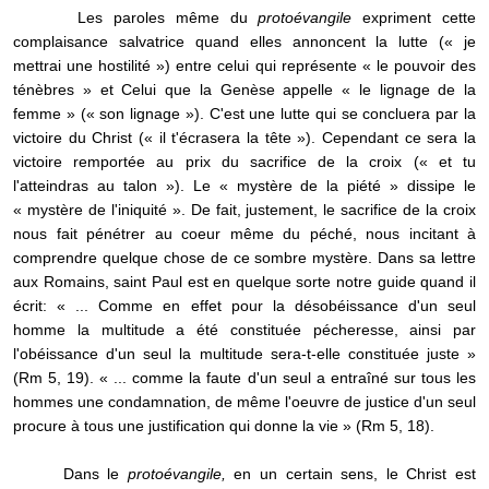
Les paroles même du
protoévangile
expriment cette
complaisance salvatrice quand elles annoncent la lutte (« je
mettrai une hostilité ») entre celui qui représente « le pouvoir des
ténèbres » et Celui que la Genèse appelle « le lignage de la
femme » (« son lignage »). C'est une lutte qui se concluera par la
victoire du Christ (« il t'écrasera la tête »). Cependant ce sera la
victoire remportée au prix du sacrifice de la croix (« et tu
l'atteindras au talon »). Le « mystère de la piété » dissipe le
« mystère de l'iniquité ». De fait, justement, le sacrifice de la croix
nous fait pénétrer au coeur même du péché, nous incitant à
comprendre quelque chose de ce sombre mystère. Dans sa lettre
aux Romains, saint Paul est en quelque sorte notre guide quand il
écrit: « ... Comme en effet pour la désobéissance d'un seul
homme la multitude a été constituée pécheresse, ainsi par
l'obéissance d'un seul la multitude sera-t-elle constituée juste »
(Rm 5, 19). « ... comme la faute d'un seul a entraîné sur tous les
hommes une condamnation, de même l'oeuvre de justice d'un seul
procure à tous une justification qui donne la vie » (Rm 5, 18).
Dans le
protoévangile,
en un certain sens, le Christ est