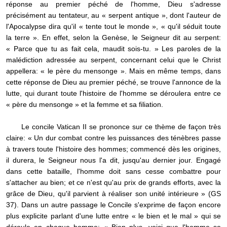
réponse au premier péché de l'homme, Dieu s'adresse
précisément au tentateur, au « serpent antique », dont l'auteur de
l'Apocalypse dira qu'il « tente tout le monde », « qu'il séduit toute
la terre ». En effet, selon la Genèse, le Seigneur dit au serpent:
« Parce que tu as fait cela, maudit sois-tu. » Les paroles de la
malédiction adressée au serpent, concernant celui que le Christ
appellera: « le père du mensonge ». Mais en même temps, dans
cette réponse de Dieu au premier péché, se trouve l'annonce de la
lutte, qui durant toute l'histoire de l'homme se déroulera entre ce
« père du mensonge » et la femme et sa filiation.
Le concile Vatican II se prononce sur ce thème de façon très
claire: « Un dur combat contre les puissances des ténèbres passe
à travers toute l'histoire des hommes; commencé dès les origines,
il durera, le Seigneur nous l'a dit, jusqu'au dernier jour. Engagé
dans cette bataille, l'homme doit sans cesse combattre pour
s'attacher au bien; et ce n'est qu'au prix de grands efforts, avec la
grâce de Dieu, qu'il parvient à réaliser son unité intérieure » (GS
37). Dans un autre passage le Concile s'exprime de façon encore
plus explicite parlant d'une lutte entre « le bien et le mal » qui se