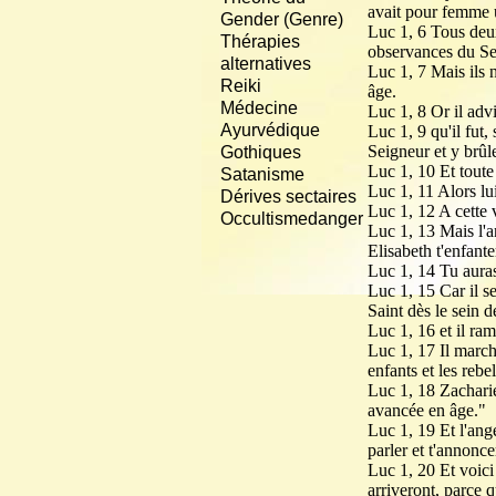
avait pour femme 
Gender (Genre)
Luc 1, 6 Tous deux
Thérapies
observances du Se
alternatives
Luc 1, 7 Mais ils n
Reiki
âge.
Médecine
Luc 1, 8 Or il adv
Ayurvédique
Luc 1, 9 qu'il fut,
Seigneur et y brûle
Gothiques
Luc 1, 10 Et toute 
Satanisme
Luc 1, 11 Alors lu
Dérives sectaires
Luc 1, 12 A cette v
Occultismedanger
Luc 1, 13 Mais l'a
Elisabeth t'enfante
Luc 1, 14 Tu auras
Luc 1, 15 Car il se
Saint dès le sein 
Luc 1, 16 et il ra
Luc 1, 17 Il marche
enfants et les reb
Luc 1, 18 Zacharie
avancée en âge."
Luc 1, 19 Et l'ange
parler et t'annonc
Luc 1, 20 Et voici
arriveront, parce 