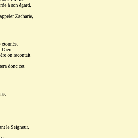
orde à son égard,
l'appeler Zacharie,
s étonnés.
t Dieu.
ère on racontait
sera donc cet
ens,
ant le Seigneur,