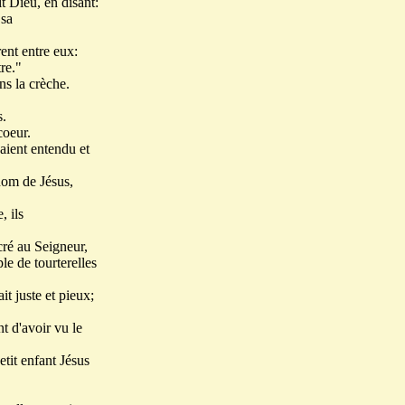
t Dieu, en disant:
 sa
rent entre eux:
re."
ns la crèche.
s.
coeur.
vaient entendu et
 nom de Jésus,
, ils
cré au Seigneur,
le de tourterelles
t juste et pieux;
nt d'avoir vu le
etit enfant Jésus