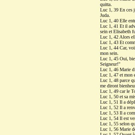
quitta.
Luc 1, 39 En ces j
Juda.
Luc 1, 40 Elle ent
Luc 1, 41 Et il adv
sein et Elisabeth f
Luc 1, 42 Alors ell
Luc 1, 43 Et comm
Luc 1, 44 Car, vois-
mon sein.
Luc 1, 45 Oui, bie
Seigneur!"
Luc 1, 46 Marie di
Luc 1, 47 et mon e
Luc 1, 48 parce qu
me diront bienheu
Luc 1, 49 car le T
Luc 1, 50 et sa mi
Luc 1, 51 Il a dép
Luc 1, 52 Il a renv
Luc 1, 53 Il a com
Luc 1, 54 Il est ve
Luc 1, 55 selon qu
Luc 1, 56 Marie de
Luc 1, 57 Quant à 