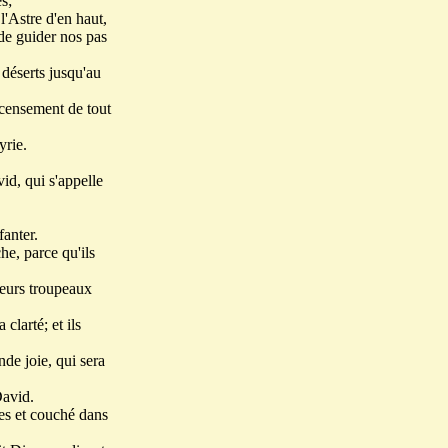
s;
l'Astre d'en haut,
 de guider nos pas
s déserts jusqu'au
ecensement de tout
yrie.
id, qui s'appelle
fanter.
he, parce qu'ils
leurs troupeaux
clarté; et ils
de joie, qui sera
David.
es et couché dans