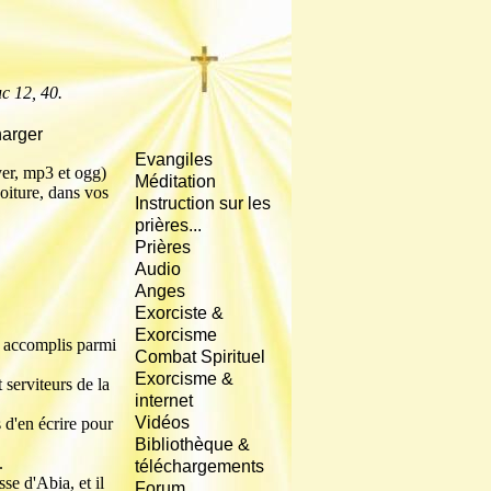
c 12, 40.
arger
Evangiles
yer, mp3 et ogg)
Méditation
oiture, dans vos
Instruction sur les
prières...
Prières
Audio
Anges
Exorciste &
Exorcisme
t accomplis parmi
Combat Spirituel
Exorcisme &
 serviteurs de la
internet
Vidéos
 d'en écrire pour
Bibliothèque &
.
téléchargements
se d'Abia, et il
Forum