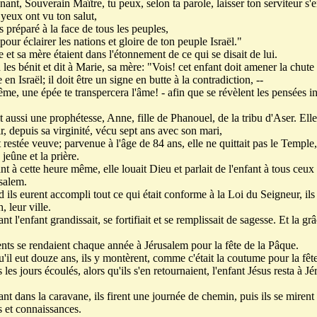
nt, Souverain Maître, tu peux, selon ta parole, laisser ton serviteur s'e
yeux ont vu ton salut,
 préparé à la face de tous les peuples,
our éclairer les nations et gloire de ton peuple Israël."
 et sa mère étaient dans l'étonnement de ce qui se disait de lui.
es bénit et dit à Marie, sa mère: "Vois! cet enfant doit amener la chute 
n Israël; il doit être un signe en butte à la contradiction, --
ême, une épée te transpercera l'âme! - afin que se révèlent les pensées i
t aussi une prophétesse, Anne, fille de Phanouel, de la tribu d'Aser. Elle
r, depuis sa virginité, vécu sept ans avec son mari,
t restée veuve; parvenue à l'âge de 84 ans, elle ne quittait pas le Temple
 jeûne et la prière.
 à cette heure même, elle louait Dieu et parlait de l'enfant à tous ceux 
salem.
 ils eurent accompli tout ce qui était conforme à la Loi du Seigneur, ils
, leur ville.
 l'enfant grandissait, se fortifiait et se remplissait de sagesse. Et la gr
nts se rendaient chaque année à Jérusalem pour la fête de la Pâque.
u'il eut douze ans, ils y montèrent, comme c'était la coutume pour la fête
les jours écoulés, alors qu'ils s'en retournaient, l'enfant Jésus resta à Jé
nt dans la caravane, ils firent une journée de chemin, puis ils se mirent
s et connaissances.