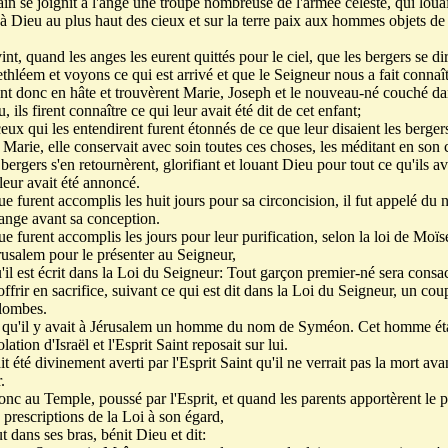
in se joignit à l'ange une troupe nombreuse de l'armée céleste, qui louai
à Dieu au plus haut des cieux et sur la terre paix aux hommes objets de
int, quand les anges les eurent quittés pour le ciel, que les bergers se di
thléem et voyons ce qui est arrivé et que le Seigneur nous a fait connaît
ent donc en hâte et trouvèrent Marie, Joseph et le nouveau-né couché da
 ils firent connaître ce qui leur avait été dit de cet enfant;
eux qui les entendirent furent étonnés de ce que leur disaient les berger
Marie, elle conservait avec soin toutes ces choses, les méditant en son 
bergers s'en retournèrent, glorifiant et louant Dieu pour tout ce qu'ils a
leur avait été annoncé.
ue furent accomplis les huit jours pour sa circoncision, il fut appelé du
ange avant sa conception.
e furent accomplis les jours pour leur purification, selon la loi de Moïse
usalem pour le présenter au Seigneur,
'il est écrit dans la Loi du Seigneur: Tout garçon premier-né sera consa
ffrir en sacrifice, suivant ce qui est dit dans la Loi du Seigneur, un coup
lombes.
i qu'il y avait à Jérusalem un homme du nom de Syméon. Cet homme étai
olation d'Israël et l'Esprit Saint reposait sur lui.
it été divinement averti par l'Esprit Saint qu'il ne verrait pas la mort ava
.
onc au Temple, poussé par l'Esprit, et quand les parents apportèrent le p
 prescriptions de la Loi à son égard,
ut dans ses bras, bénit Dieu et dit: