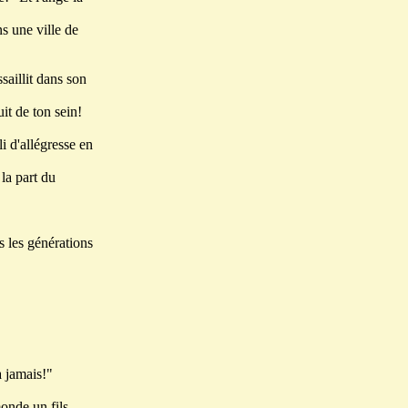
ns une ville de
saillit dans son
it de ton sein!
li d'allégresse en
la part du
s les générations
à jamais!"
onde un fils.