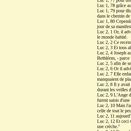
Luc 1, 77 pour don
Luc 1, 78 grâce au
Luc 1, 79 pour ill
dans le chemin de 
Luc 1, 80 Cependant
jour de sa manifest
Luc 2, 1 Or, il ad
le monde habité.
Luc 2, 2 Ce recens
Luc 2, 3 Et tous al
Luc 2, 4 Joseph au
Bethléem, - parce q
Luc 2, 5 afin de se
Luc 2, 6 Or il advi
Luc 2, 7 Elle enfa
manquaient de plac
Luc 2, 8 Il y avai
durant les veilles d
Luc 2, 9 L'Ange du 
furent saisis d'une
Luc 2, 10 Mais l'a
celle de tout le pe
Luc 2, 11 aujourd'
Luc 2, 12 Et ceci
une crèche."