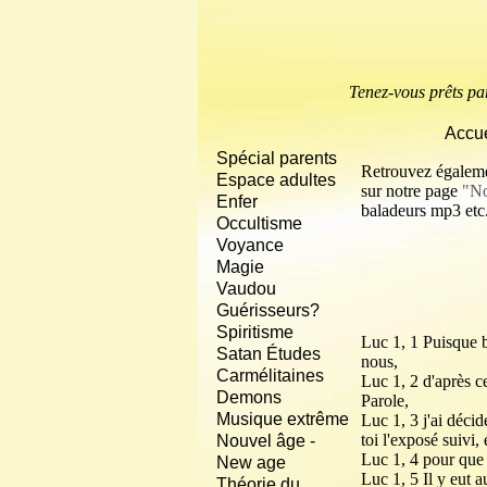
Tenez-vous prêts parce
Accue
Spécial parents
Retrouvez égalemen
Espace adultes
sur notre page
"No
Enfer
baladeurs mp3 etc.
Occultisme
Voyance
Magie
Vaudou
Guérisseurs?
Spiritisme
Luc 1, 1 Puisque 
Satan Études
nous,
Carmélitaines
Luc 1, 2 d'après c
Demons
Parole,
Musique extrême
Luc 1, 3 j'ai déci
toi l'exposé suivi,
Nouvel âge -
Luc 1, 4 pour que 
New age
Luc 1, 5 Il y eut a
Théorie du