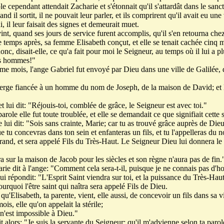
 cependant attendait Zacharie et s'étonnait qu'il s'attardât dans le sanct
d il sortit, il ne pouvait leur parler, et ils comprirent qu'il avait eu une
i, il leur faisait des signes et demeurait muet.
int, quand ses jours de service furent accomplis, qu'il s'en retourna chez
temps après, sa femme Elisabeth conçut, et elle se tenait cachée cinq m
nc, disait-elle, ce qu'a fait pour moi le Seigneur, au temps où il lui a 
es hommes!"
me mois, l'ange Gabriel fut envoyé par Dieu dans une ville de Galilée,
ierge fiancée à un homme du nom de Joseph, de la maison de David; et 
et lui dit: "Réjouis-toi, comblée de grâce, le Seigneur est avec toi."
arole elle fut toute troublée, et elle se demandait ce que signifiait cette 
 lui dit: "Sois sans crainte, Marie; car tu as trouvé grâce auprès de Dieu
 tu concevras dans ton sein et enfanteras un fils, et tu l'appelleras du 
grand, et sera appelé Fils du Très-Haut. Le Seigneur Dieu lui donnera le
a sur la maison de Jacob pour les siècles et son règne n'aura pas de fin.
ie dit à l'ange: "Comment cela sera-t-il, puisque je ne connais pas d
ui répondit: "L'Esprit Saint viendra sur toi, et la puissance du Très-Hau
urquoi l'être saint qui naîtra sera appelé Fils de Dieu.
qu'Elisabeth, ta parente, vient, elle aussi, de concevoir un fils dans sa vie
ois, elle qu'on appelait la stérile;
 n'est impossible à Dieu."
 alors: "Je suis la servante du Seigneur; qu'il m'advienne selon ta parol