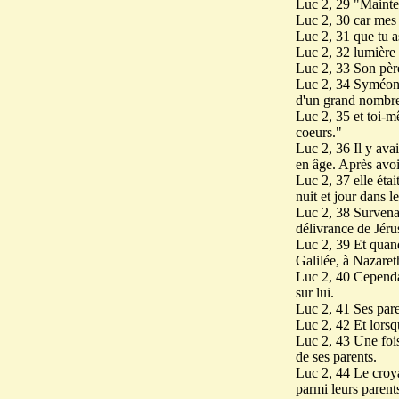
Luc 2, 29 "Maintena
Luc 2, 30 car mes 
Luc 2, 31 que tu as
Luc 2, 32 lumière p
Luc 2, 33 Son père
Luc 2, 34 Syméon l
d'un grand nombre e
Luc 2, 35 et toi-m
coeurs."
Luc 2, 36 Il y avai
en âge. Après avoi
Luc 2, 37 elle étai
nuit et jour dans le
Luc 2, 38 Survenant
délivrance de Jéru
Luc 2, 39 Et quand
Galilée, à Nazareth
Luc 2, 40 Cependant
sur lui.
Luc 2, 41 Ses pare
Luc 2, 42 Et lorsq
Luc 2, 43 Une fois 
de ses parents.
Luc 2, 44 Le croya
parmi leurs parent