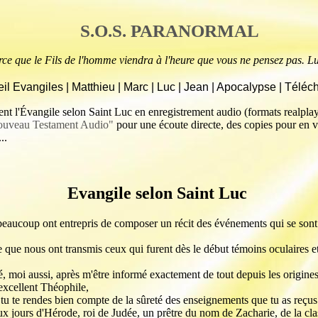
S.O.S. PARANORMAL
 que le Fils de l'homme viendra à l'heure que vous ne pensez pas. Lu
il Evangiles
|
Matthieu
|
Marc
|
Luc
|
Jean
|
Apocalypse
|
Téléch
t l'Évangile selon Saint Luc en enregistrement audio (formats realpla
uveau Testament Audio"
pour une écoute directe, des copies pour en v
..
Evangile selon Saint Luc
beaucoup ont entrepris de composer un récit des événements qui se son
e que nous ont transmis ceux qui furent dès le début témoins oculaires et
dé, moi aussi, après m'être informé exactement de tout depuis les origines
 excellent Théophile,
tu te rendes bien compte de la sûreté des enseignements que tu as reçus
ux jours d'Hérode, roi de Judée, un prêtre du nom de Zacharie, de la clas