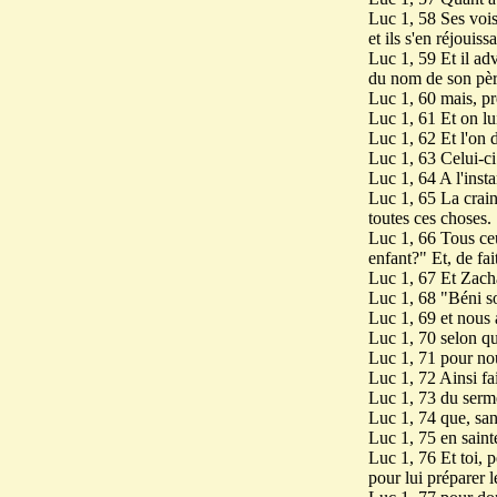
Luc 1, 58 Ses voisi
et ils s'en réjouiss
Luc 1, 59 Et il adv
du nom de son pèr
Luc 1, 60 mais, pre
Luc 1, 61 Et on lui
Luc 1, 62 Et l'on 
Luc 1, 63 Celui-ci 
Luc 1, 64 A l'insta
Luc 1, 65 La crain
toutes ces choses.
Luc 1, 66 Tous ceu
enfant?" Et, de fai
Luc 1, 67 Et Zachar
Luc 1, 68 "Béni soi
Luc 1, 69 et nous 
Luc 1, 70 selon qu
Luc 1, 71 pour nou
Luc 1, 72 Ainsi fai
Luc 1, 73 du serme
Luc 1, 74 que, san
Luc 1, 75 en sainte
Luc 1, 76 Et toi, 
pour lui préparer l