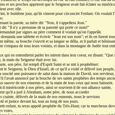
ns et ses proches apprirent que le Seigneur avait fait éclater sa miséric
aient avec elle.
int, le huitième jour, qu'ils vinrent pour circoncire l'enfant. On voulait 
e;
nant la parole, sa mère dit: "Non, il s'appellera Jean."
 dit: "Il n'y a personne de ta parenté qui porte ce nom!"
demandait par signes au père comment il voulait qu'on l'appelât.
demanda une tablette et écrivit: "Jean est son nom"; et ils en furent tou
nt même, sa bouche s'ouvrit et sa langue se délia, et il parlait et bénissai
te s'empara de tous leurs voisins, et dans la montagne de Judée tout enti
x qui en entendirent parler les mirent dans leur coeur, en disant: "Que 
t, la main du Seigneur était avec lui.
ie, son père, fut rempli d'Esprit Saint et se mit à prophétiser:
t le Seigneur, le Dieu d'Israël, de ce qu'il a visité et délivré son peuple,
a suscité une puissance de salut dans la maison de David, son serviteur,
'il l'avait annoncé par la bouche de ses saints prophètes des temps anci
s sauver de nos ennemis et de la main de tous ceux qui nous haïssent.
t-il miséricorde à nos pères, ainsi se souvient-il de son alliance sainte,
nt qu'il a juré à Abraham, notre père, de nous accorder
s crainte, délivrés de la main de nos ennemis, nous le servions
té et justice devant lui, tout au long de nos jours.
petit enfant, tu seras appelé prophète du Très-Haut; car tu marcheras dev
es voies,