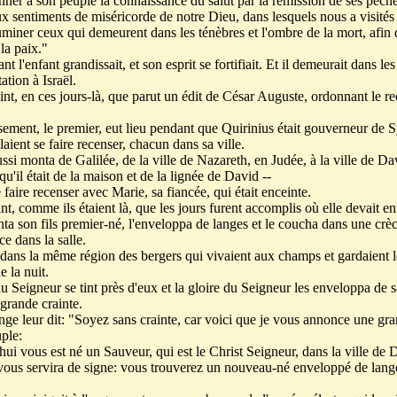
ner à son peuple la connaissance du salut par la rémission de ses péché
x sentiments de miséricorde de notre Dieu, dans lesquels nous a visités 
uminer ceux qui demeurent dans les ténèbres et l'ombre de la mort, afin
la paix."
 l'enfant grandissait, et son esprit se fortifiait. Et il demeurait dans le
ation à Israël.
vint, en ces jours-là, que parut un édit de César Auguste, ordonnant le r
ement, le premier, eut lieu pendant que Quirinius était gouverneur de S
laient se faire recenser, chacun dans sa ville.
ssi monta de Galilée, de la ville de Nazareth, en Judée, à la ville de Dav
u'il était de la maison et de la lignée de David --
 faire recenser avec Marie, sa fiancée, qui était enceinte.
nt, comme ils étaient là, que les jours furent accomplis où elle devait en
nta son fils premier-né, l'enveloppa de langes et le coucha dans une crèc
e dans la salle.
t dans la même région des bergers qui vivaient aux champs et gardaient 
e la nuit.
Seigneur se tint près d'eux et la gloire du Seigneur les enveloppa de sa 
 grande crainte.
nge leur dit: "Soyez sans crainte, car voici que je vous annonce une gran
uple:
hui vous est né un Sauveur, qui est le Christ Seigneur, dans la ville de 
 vous servira de signe: vous trouverez un nouveau-né enveloppé de lang