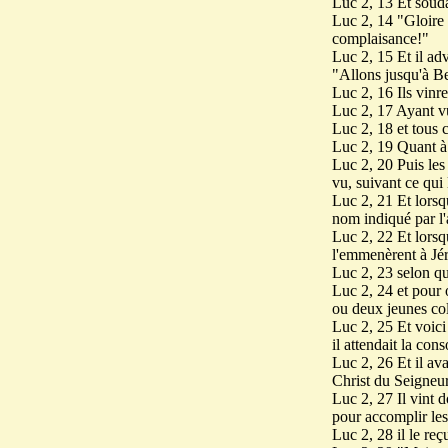
Luc 2, 13 Et souda
Luc 2, 14 "Gloire 
complaisance!"
Luc 2, 15 Et il adv
"Allons jusqu'à Be
Luc 2, 16 Ils vinr
Luc 2, 17 Ayant vu,
Luc 2, 18 et tous c
Luc 2, 19 Quant à 
Luc 2, 20 Puis les 
vu, suivant ce qui 
Luc 2, 21 Et lorsq
nom indiqué par l'
Luc 2, 22 Et lorsqu
l'emmenèrent à Jér
Luc 2, 23 selon qu
Luc 2, 24 et pour o
ou deux jeunes co
Luc 2, 25 Et voic
il attendait la cons
Luc 2, 26 Et il ava
Christ du Seigneur
Luc 2, 27 Il vint d
pour accomplir les
Luc 2, 28 il le reç