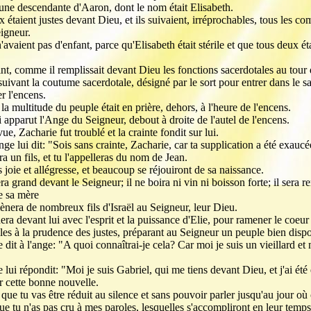
une descendante d'Aaron, dont le nom était Elisabeth.
 étaient justes devant Dieu, et ils suivaient, irréprochables, tous les 
igneur.
'avaient pas d'enfant, parce qu'Elisabeth était stérile et que tous deux é
int, comme il remplissait devant Dieu les fonctions sacerdotales au tour 
 suivant la coutume sacerdotale, désigné par le sort pour entrer dans le s
r l'encens.
la multitude du peuple était en prière, dehors, à l'heure de l'encens.
i apparut l'Ange du Seigneur, debout à droite de l'autel de l'encens.
ue, Zacharie fut troublé et la crainte fondit sur lui.
nge lui dit: "Sois sans crainte, Zacharie, car ta supplication a été exauc
ra un fils, et tu l'appelleras du nom de Jean.
 joie et allégresse, et beaucoup se réjouiront de sa naissance.
ra grand devant le Seigneur; il ne boira ni vin ni boisson forte; il sera r
de sa mère
mènera de nombreux fils d'Israël au Seigneur, leur Dieu.
ra devant lui avec l'esprit et la puissance d'Elie, pour ramener le coeur
elles à la prudence des justes, préparant au Seigneur un peuple bien disp
 dit à l'ange: "A quoi connaîtrai-je cela? Car moi je suis un vieillard e
 lui répondit: "Moi je suis Gabriel, qui me tiens devant Dieu, et j'ai ét
er cette bonne nouvelle.
 que tu vas être réduit au silence et sans pouvoir parler jusqu'au jour où
que tu n'as pas cru à mes paroles, lesquelles s'accompliront en leur temps