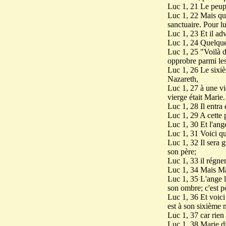
Luc 1, 21 Le peuple
Luc 1, 22 Mais quan
sanctuaire. Pour lu
Luc 1, 23 Et il adv
Luc 1, 24 Quelque 
Luc 1, 25 "Voilà do
opprobre parmi l
Luc 1, 26 Le sixiè
Nazareth,
Luc 1, 27 à une v
vierge était Marie.
Luc 1, 28 Il entra 
Luc 1, 29 A cette p
Luc 1, 30 Et l'ange
Luc 1, 31 Voici que
Luc 1, 32 Il sera 
son père;
Luc 1, 33 il régner
Luc 1, 34 Mais Mar
Luc 1, 35 L'ange l
son ombre; c'est po
Luc 1, 36 Et voici 
est à son sixième m
Luc 1, 37 car rien
Luc 1, 38 Marie dit