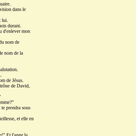
uaire.
 vision dans le
 lui.
ois durant.
plu d'enlever mon
 du nom de
le nom de la
salutation.
.
nom de Jésus.
 trône de David,
"
'homme?"
t te prendra sous
illesse, et elle en
e!" Et l'ange la