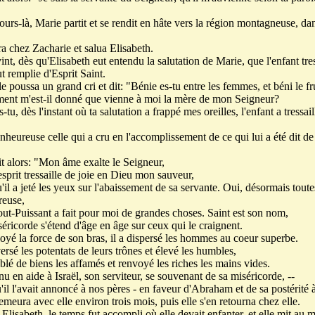
ours-là, Marie partit et se rendit en hâte vers la région montagneuse, da
ra chez Zacharie et salua Elisabeth.
int, dès qu'Elisabeth eut entendu la salutation de Marie, que l'enfant tres
ut remplie d'Esprit Saint.
e poussa un grand cri et dit: "Bénie es-tu entre les femmes, et béni le fru
ent m'est-il donné que vienne à moi la mère de mon Seigneur?
tu, dès l'instant où ta salutation a frappé mes oreilles, l'enfant a tressail
nheureuse celle qui a cru en l'accomplissement de ce qui lui a été dit de 
t alors: "Mon âme exalte le Seigneur,
sprit tressaille de joie en Dieu mon sauveur,
'il a jeté les yeux sur l'abaissement de sa servante. Oui, désormais toute
reuse,
out-Puissant a fait pour moi de grandes choses. Saint est son nom,
séricorde s'étend d'âge en âge sur ceux qui le craignent.
loyé la force de son bras, il a dispersé les hommes au coeur superbe.
ersé les potentats de leurs trônes et élevé les humbles,
blé de biens les affamés et renvoyé les riches les mains vides.
nu en aide à Israël, son serviteur, se souvenant de sa miséricorde, --
'il l'avait annoncé à nos pères - en faveur d'Abraham et de sa postérité 
meura avec elle environ trois mois, puis elle s'en retourna chez elle.
Elisabeth, le temps fut accompli où elle devait enfanter, et elle mit au m