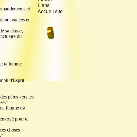
Liens
commandements et
Accueil site
taient avancés en
de sa classe,
anctuaire du
ée; ta femme
empli d'Esprit
 des pères vers les
osé."
t ma femme est
é envoyé pour te
 ces choses
."