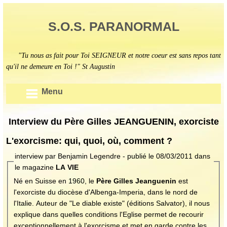
S.O.S. PARANORMAL
"Tu nous as fait pour Toi SEIGNEUR et notre coeur est sans repos tant
qu'il ne demeure en Toi !" St Augustin
Menu
Interview du Père Gilles JEANGUENIN, exorciste
L'exorcisme: qui, quoi, où, comment ?
interview par Benjamin Legendre - publié le 08/03/2011 dans
le magazine
LA VIE
Né en Suisse en 1960, le
Père Gilles Jeanguenin
est
l'exorciste du diocèse d'Albenga-Imperia, dans le nord de
l'Italie. Auteur de "Le diable existe" (éditions Salvator), il nous
explique dans quelles conditions l'Eglise permet de recourir
exceptionnellement à l'exorcisme et met en garde contre les