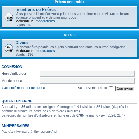
Prions ensemble
Intentions de Prières
Vous pouvez ici confier votre prière. Les autres internautes visitant le forum
accepteront peut être de prier pour vous.
Modérateur :
modérateurs
Sujets :
85
Autres
Divers
Ici doivent être postés les sujets n'entrant pas dans les autres catégories.
Modérateur :
modérateurs
Sujets :
196
CONNEXION
Nom d’utilisateur :
Mot de passe :
J’ai oublié mon mot de passe
Se souvenir de moi
QUI EST EN LIGNE
Au total il y a
36
utilisateurs en ligne : 0 enregistré, 0 invisible et 36 invités (d’après le
nombre d’utilisateurs actifs ces 5 dernières minutes)
Le record du nombre d’utilisateurs en ligne est de
6765
, le mar. 07 avr. 2026, 21:47
ANNIVERSAIRES
Pas d’anniversaire à fêter aujourd’hui