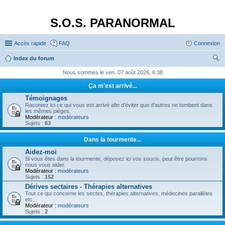
S.O.S. PARANORMAL
Accès rapide
FAQ
Connexion
Index du forum
ec
Nous sommes le ven. 07 août 2026, 6:38
her
Ça m'est arrivé...
ch
Témoignages
Racontez ici ce qui vous est arrivé afin d'éviter que d'autres ne tombent dans
er
les mêmes pièges.
Modérateur :
modérateurs
Sujets :
63
Dans la tourmente...
Aidez-moi
Si vous êtes dans la tourmente, déposez ici vos soucis, peut être pourrons
nous vous aider.
Modérateur :
modérateurs
Sujets :
152
Dérives sectaires - Thérapies alternatives
Tout ce qui concerne les sectes, thérapies alternatives, médecines parallèles
etc...
Modérateur :
modérateurs
Sujets :
2