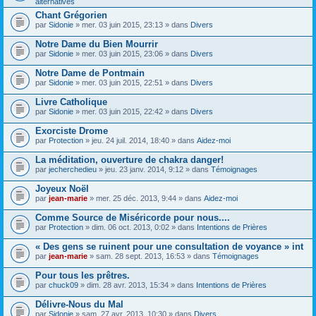
alternatives
Chant Grégorien
par
Sidonie
» mer. 03 juin 2015, 23:13 » dans
Divers
Notre Dame du Bien Mourrir
par
Sidonie
» mer. 03 juin 2015, 23:06 » dans
Divers
Notre Dame de Pontmain
par
Sidonie
» mer. 03 juin 2015, 22:51 » dans
Divers
Livre Catholique
par
Sidonie
» mer. 03 juin 2015, 22:42 » dans
Divers
Exorciste Drome
par
Protection
» jeu. 24 juil. 2014, 18:40 » dans
Aidez-moi
La méditation, ouverture de chakra danger!
par
jecherchedieu
» jeu. 23 janv. 2014, 9:12 » dans
Témoignages
Joyeux Noël
par
jean-marie
» mer. 25 déc. 2013, 9:44 » dans
Aidez-moi
Comme Source de Miséricorde pour nous....
par
Protection
» dim. 06 oct. 2013, 0:02 » dans
Intentions de Prières
« Des gens se ruinent pour une consultation de voyance » int
par
jean-marie
» sam. 28 sept. 2013, 16:53 » dans
Témoignages
Pour tous les prêtres.
par
chuck09
» dim. 28 avr. 2013, 15:34 » dans
Intentions de Prières
Délivre-Nous du Mal
par
Sidonie
» sam. 27 avr. 2013, 10:30 » dans
Divers