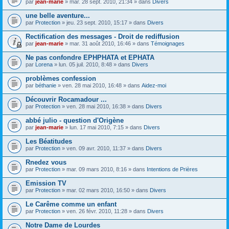
par
jean-marie
» mar. 28 sept. 2010, 21:34 » dans
Divers
t
(
s
une belle aventure...
)
par
Protection
» jeu. 23 sept. 2010, 15:17 » dans
Divers
Rectification des messages - Droit de rediffusion
par
jean-marie
» mar. 31 août 2010, 16:46 » dans
Témoignages
Ne pas confondre EPHPHATA et EPHATA
par
Lorena
» lun. 05 juil. 2010, 8:48 » dans
Divers
problèmes confession
par
béthanie
» ven. 28 mai 2010, 16:48 » dans
Aidez-moi
Découvrir Rocamadour ...
par
Protection
» ven. 28 mai 2010, 16:38 » dans
Divers
abbé julio - question d'Origène
par
jean-marie
» lun. 17 mai 2010, 7:15 » dans
Divers
Les Béatitudes
par
Protection
» ven. 09 avr. 2010, 11:37 » dans
Divers
Rnedez vous
par
Protection
» mar. 09 mars 2010, 8:16 » dans
Intentions de Prières
Emission TV
par
Protection
» mar. 02 mars 2010, 16:50 » dans
Divers
Le Carême comme un enfant
par
Protection
» ven. 26 févr. 2010, 11:28 » dans
Divers
Notre Dame de Lourdes