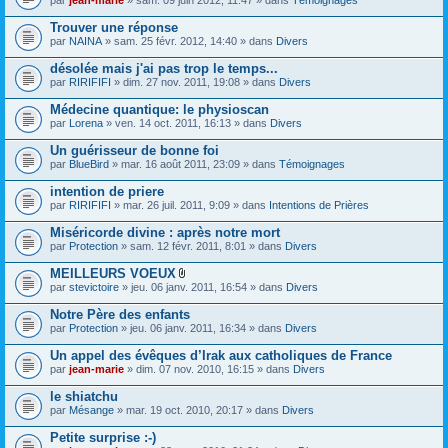
Trouver une réponse
par
NAINA
» sam. 25 févr. 2012, 14:40 » dans
Divers
désolée mais j'ai pas trop le temps...
par
RIRIFIFI
» dim. 27 nov. 2011, 19:08 » dans
Divers
Médecine quantique: le physioscan
par
Lorena
» ven. 14 oct. 2011, 16:13 » dans
Divers
Un guérisseur de bonne foi
par
BlueBird
» mar. 16 août 2011, 23:09 » dans
Témoignages
intention de priere
par
RIRIFIFI
» mar. 26 juil. 2011, 9:09 » dans
Intentions de Prières
Miséricorde divine : après notre mort
par
Protection
» sam. 12 févr. 2011, 8:01 » dans
Divers
MEILLEURS VOEUX
F
par
stevictoire
» jeu. 06 janv. 2011, 16:54 » dans
Divers
i
c
Notre Père des enfants
h
par
Protection
» jeu. 06 janv. 2011, 16:34 » dans
Divers
i
e
Un appel des évêques d’Irak aux catholiques de France
r
(
par
jean-marie
» dim. 07 nov. 2010, 16:15 » dans
Divers
s
)
le shiatchu
j
par
Mésange
» mar. 19 oct. 2010, 20:17 » dans
Divers
o
i
Petite surprise :-)
n