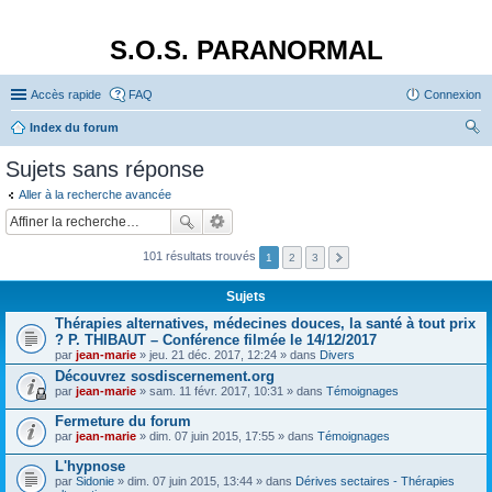
S.O.S. PARANORMAL
Accès rapide
FAQ
Connexion
Index du forum
ec
Sujets sans réponse
her
Aller à la recherche avancée
ch
er
101 résultats trouvés
1
2
3
Sujets
Thérapies alternatives, médecines douces, la santé à tout prix
? P. THIBAUT – Conférence filmée le 14/12/2017
par
jean-marie
» jeu. 21 déc. 2017, 12:24 » dans
Divers
Découvrez sosdiscernement.org
par
jean-marie
» sam. 11 févr. 2017, 10:31 » dans
Témoignages
Fermeture du forum
par
jean-marie
» dim. 07 juin 2015, 17:55 » dans
Témoignages
L'hypnose
par
Sidonie
» dim. 07 juin 2015, 13:44 » dans
Dérives sectaires - Thérapies