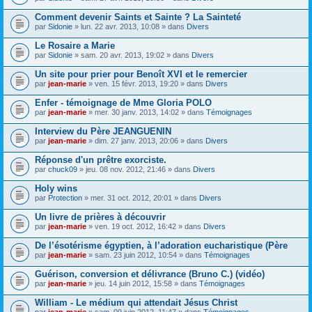
Comment devenir Saints et Sainte ? La Sainteté
par
Sidonie
» lun. 22 avr. 2013, 10:08 » dans
Divers
Le Rosaire a Marie
par
Sidonie
» sam. 20 avr. 2013, 19:02 » dans
Divers
Un site pour prier pour Benoît XVI et le remercier
par
jean-marie
» ven. 15 févr. 2013, 19:20 » dans
Divers
Enfer - témoignage de Mme Gloria POLO
par
jean-marie
» mer. 30 janv. 2013, 14:02 » dans
Témoignages
Interview du Père JEANGUENIN
par
jean-marie
» dim. 27 janv. 2013, 20:06 » dans
Divers
Réponse d'un prêtre exorciste.
par
chuck09
» jeu. 08 nov. 2012, 21:46 » dans
Divers
Holy wins
par
Protection
» mer. 31 oct. 2012, 20:01 » dans
Divers
Un livre de prières à découvrir
par
jean-marie
» ven. 19 oct. 2012, 16:42 » dans
Divers
De l’ésotérisme égyptien, à l’adoration eucharistique (Père
par
jean-marie
» sam. 23 juin 2012, 10:54 » dans
Témoignages
Guérison, conversion et délivrance (Bruno C.) (vidéo)
par
jean-marie
» jeu. 14 juin 2012, 15:58 » dans
Témoignages
William - Le médium qui attendait Jésus Christ
par
jean-marie
» sam. 09 juin 2012, 11:47 » dans
Témoignages