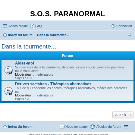
S.O.S. PARANORMAL
Accès rapide
FAQ
Connexion
Index du forum
Dans la tourmente...
ec
Dans la tourmente...
her
Forum
ch
Aidez-moi
er
Si vous êtes dans la tourmente, déposez ici vos soucis, peut être pourrons
nous vous aider.
Modérateur :
modérateurs
Sujets :
152
Dérives sectaires - Thérapies alternatives
Tout ce qui concerne les sectes, thérapies alternatives, médecines parallèles
etc...
Modérateur :
modérateurs
Sujets :
2
Aller à
Index du forum
Nous contacter
L’équipe du forum
Développé par
phpBB
® Forum Software © phpBB Limited