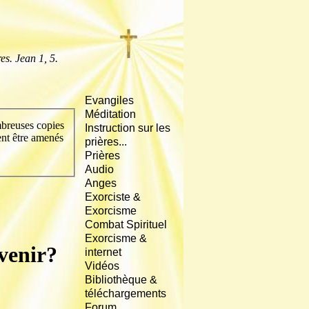
es. Jean 1, 5.
Evangiles
Méditation
reuses copies
Instruction sur les
ent être amenés
prières...
Prières
Audio
Anges
Exorciste &
Exorcisme
Combat Spirituel
Exorcisme &
évenir?
internet
Vidéos
Bibliothèque &
téléchargements
Forum