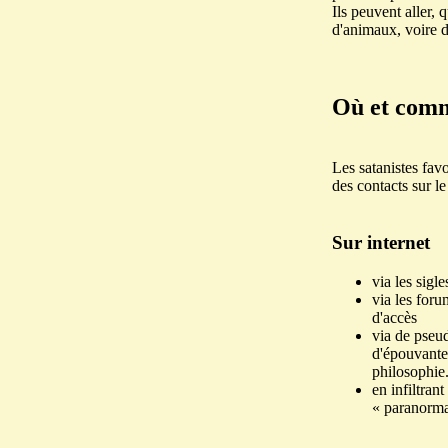
Ils peuvent aller, 
d'animaux, voire 
Où et comme
Les satanistes favo
des contacts sur l
Sur internet
via les sigle
via les foru
d'accès
via de pseud
d'épouvante,
philosophie
en infiltran
« paranormal