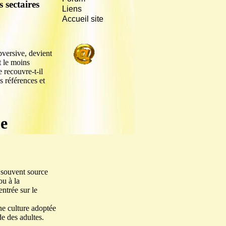
s sectaires
Liens
Accueil site
bversive, devient
t le moins
e recouvre-t-il
 références et
ue
 souvent source
ou à la
entrée sur le
ne culture adoptée
e des adultes.