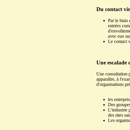
Du contact vir
Par le biais
entrées comm
d'envoûtemen
avec eux sur
Le contact v
Une escalade d
Une consultation po
apparaître, à l'ex
d'organisations pr
les entrepri
Des groupes 
L'industrie 
des sites sat
Les organis