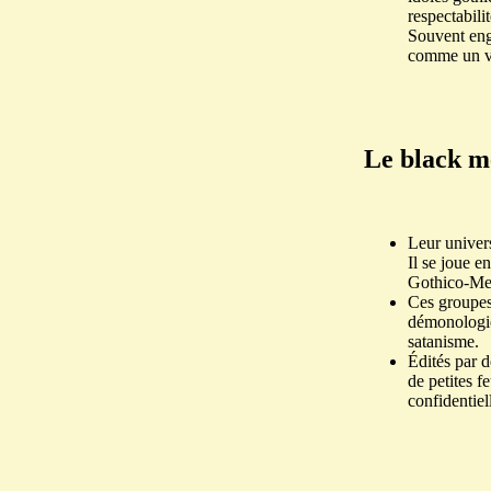
respectabili
Souvent eng
comme un vr
Le black me
Leur univers
Il se joue e
Gothico-Met
Ces groupes 
démonologie
satanisme.
Édités par d
de petites f
confidentiel