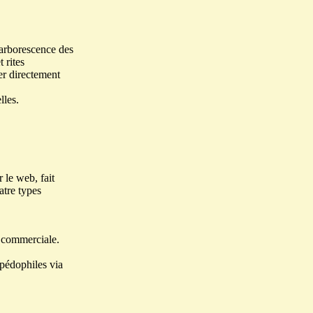
r arborescence des
 rites
ser directement
lles.
 le web, fait
atre types
e commerciale.
 pédophiles via