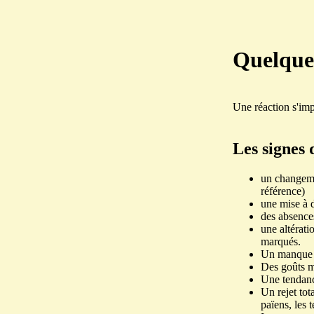
Quelques
Une réaction s'imp
Les signes 
un changeme
référence)
une mise à d
des absences
une altérati
marqués.
Un manque d
Des goûts mu
Une tendance
Un rejet tot
païens, les 