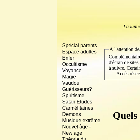
La lumiè
Spécial parents
A l'attention de
Espace adultes
Complémentaire 
Enfer
d'écran de site
Occultisme
à suivre. Certain
Voyance
Accès réservé
Magie
Vaudou
Guérisseurs?
Spiritisme
Satan Études
Carmélitaines
Quels 
Demons
Musique extrême
Nouvel âge -
New age
Théorie du