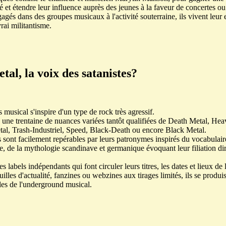
té et étendre leur influence auprès des jeunes à la faveur de concertes ou
agés dans des groupes musicaux à l'activité souterraine, ils vivent leu
ai militantisme.
tal, la voix des satanistes?
 musical s'inspire d'un type de rock très agressif.
n une trentaine de nuances variées tantôt qualifiées de Death Metal, He
al, Trash-Industriel, Speed, Black-Death ou encore Black Metal.
sont facilement repérables par leurs patronymes inspirés du vocabulair
, de la mythologie scandinave et germanique évoquant leur filiation di
es labels indépendants qui font circuler leurs titres, les dates et lieux de
euilles d'actualité, fanzines ou webzines aux tirages limités, ils se produi
les de l'underground musical.