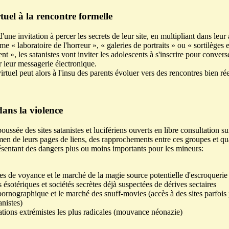
tuel à la rencontre formelle
 d'une invitation à percer les secrets de leur site, en multipliant dans leu
e « laboratoire de l'horreur », « galeries de portraits » ou « sortilèges et
t », les satanistes vont inviter les adolescents à s'inscrire pour conver
 leur messagerie électronique.
irtuel peut alors à l'insu des parents évoluer vers des rencontres bien rée
ans la violence
ussée des sites satanistes et lucifériens ouverts en libre consultation sur
amen de leurs pages de liens, des rapprochements entre ces groupes et qu
ésentant des dangers plus ou moins importants pour les mineurs:
ses de voyance et le marché de la magie source potentielle d'escroqueri
ésotériques et sociétés secrètes déjà suspectées de dérives sectaires
pornographique et le marché des snuff-movies (accès à des sites parfois
anistes)
ations extrémistes les plus radicales (mouvance néonazie)