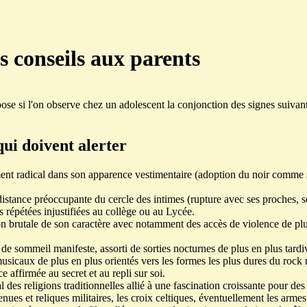
 conseils aux parents
ose si l'on observe chez un adolescent la conjonction des signes suivant
qui doivent alerter
nt radical dans son apparence vestimentaire (adoption du noir comme 
istance préoccupante du cercle des intimes (rupture avec ses proches, s
 répétées injustifiées au collège ou au Lycée.
on brutale de son caractère avec notamment des accès de violence de pl
e sommeil manifeste, assorti de sorties nocturnes de plus en plus tardi
sicaux de plus en plus orientés vers les formes les plus dures du rock 
 affirmée au secret et au repli sur soi.
al des religions traditionnelles allié à une fascination croissante pour d
tenues et reliques militaires, les croix celtiques, éventuellement les armes