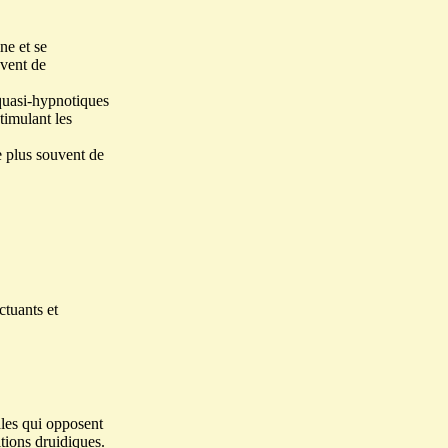
ne et se
uvent de
 quasi-hypnotiques
timulant les
e plus souvent de
ctuants et
ales qui opposent
itions druidiques.