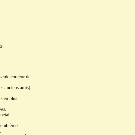
s:
seule couleur de
es anciens amis).
us en plus
ves.
metal.
es emblèmes
.