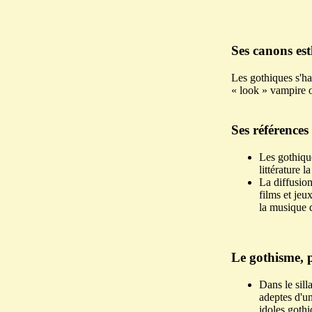
Ses canons est
Les gothiques s'hab
« look » vampire 
Ses références 
Les gothique
littérature 
La diffusion
films et jeu
la musique q
Le gothisme, 
Dans le sill
adeptes d'un
idoles goth