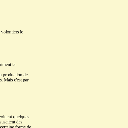
 volontiers le
aiment la
la production de
s. Mais c'est par
évoluent quelques
suscitent des
certaine forme de