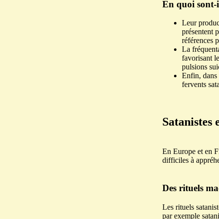
En quoi sont-
Leur product
présentent p
références p
La fréquent
favorisant l
pulsions suic
Enfin, dans 
fervents sat
Satanistes 
En Europe et en Fr
difficiles à appréh
Des rituels ma
Les rituels satanis
par exemple satanis