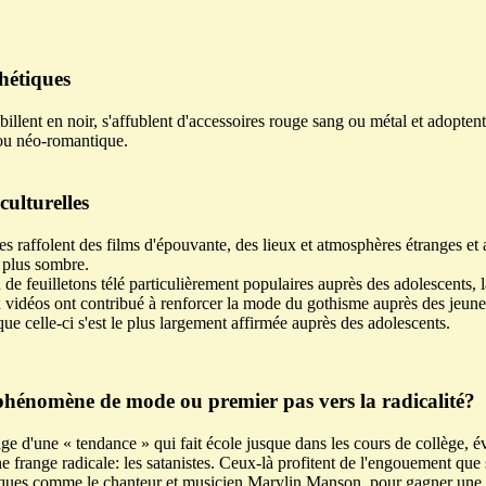
hétiques
illent en noir, s'affublent d'accessoires rouge sang ou métal et adoptent
ou néo-romantique.
culturelles
s raffolent des films d'épouvante, des lieux et atmosphères étranges et 
la plus sombre.
 de feuilletons télé particulièrement populaires auprès des adolescents, 
x vidéos ont contribué à renforcer la mode du gothisme auprès des jeune
ue celle-ci s'est le plus largement affirmée auprès des adolescents.
phénomène de mode ou premier pas vers la radicalité?
age d'une « tendance » qui fait école jusque dans les cours de collège, 
e frange radicale: les satanistes. Ceux-là profitent de l'engouement que 
iques comme le chanteur et musicien Marylin Manson, pour gagner une 