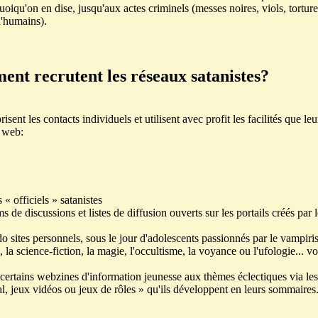
quoiqu'on en dise, jusqu'aux actes criminels (messes noires, viols, tortures
d'humains).
nt recrutent les réseaux satanistes?
risent les contacts individuels et utilisent avec profit les facilités que le
e web:
s « officiels » satanistes
ms de discussions et listes de diffusion ouverts sur les portails créés par 
o sites personnels, sous le jour d'adolescents passionnés par le vampiris
 la science-fiction, la magie, l'occultisme, la voyance ou l'ufologie... vo
.
t certains webzines d'information jeunesse aux thèmes éclectiques via le
, jeux vidéos ou jeux de rôles » qu'ils développent en leurs sommaires