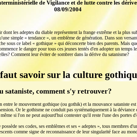
terministérielle de Vigilance et de lutte contre les dérive
08/09/2004
 dont les adeptes du diable représentent la frange extrême et la plus su
qu'une simple « tendance », un emblème de génération. Dans son versan
fiche sous ce label « gothique » qui déconcerte bien des parents. Mais qu
mmence le danger pour tous ces jeunes tentés d'en adopter un temps les
elles? Comment leur éviter de sombrer dans la dérive du satanisme?
 faut savoir sur la culture gothiq
u sataniste, comment s'y retrouver?
n entre le mouvement gothique (ou gothik) et la mouvance sataniste est
ension. Or le gothisme ne conduit pas systématiquement à la déviance 
 même si l'on ne peut aujourd'hui contester qu'il reste l'une des portes d'
 possède ses codes, ses emblèmes et ses « adeptes », tous membres d'u
lescents comme signe de reconnaissance de leur singularité face au mond