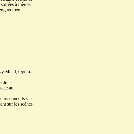
 soirées à thème.
r engagement
avy Metal, Opéra-
e de la
recte au
 leurs concerts via
sent sur les scènes