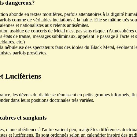
ils dangereux?
ion abonde en textes mortifères, parfois attentatoires à la dignité humai
arfois comme de véritables incitations à la haine. Elle se mâtine très so
aïennes et nationalistes aux relents antisémites.
ation assidue de concerts de Metal n'est pas sans risque. (Atmosphères
es états de transe, messages subliminaux, appelant le passage à l'acte et s
idaires, etc.)
la nébuleuse des spectateurs fans des idoles du Black Metal, évoluent l
anistes parfois prosélytes.
et Lucifériens
ance, les dévots du diable se réunissent en petits groupes informels, flu
ender dans leurs positions doctrinales très variées.
cabres et sanglants
tes, d'une obédience à l'autre varient peu, malgré les différences doctrin
tes et lucifériens. Ils sont ordonnés selon un calendrier inspiré des trad