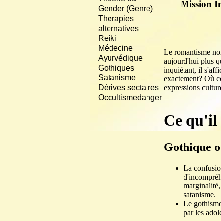
Mission In
Gender (Genre)
Thérapies
alternatives
Reiki
Médecine
Le romantisme noir
Ayurvédique
aujourd'hui plus 
Gothiques
inquiétant, il s'af
Satanisme
exactement? Où co
expressions cultur
Dérives sectaires
Occultismedanger
Ce qu'il
Gothique o
La confusio
d'incompréh
marginalité,
satanisme.
Le gothisme
par les ado